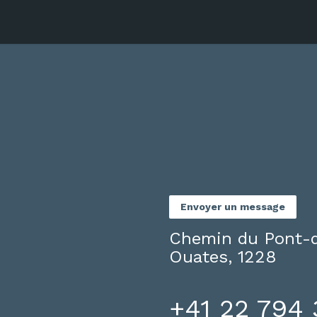
Charte
Le groupement MBG
Deven
Envoyer un message
Chemin du Pont-d
Ouates, 1228
+41 22 794 