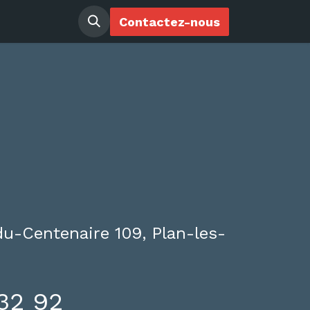
ir membre
Contactez-nous
u-Centenaire 109, Plan-les-
32 92