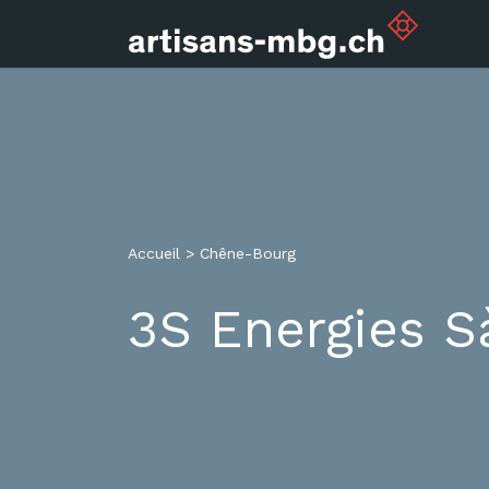
Accueil
>
Chêne-Bourg
3S Energies S