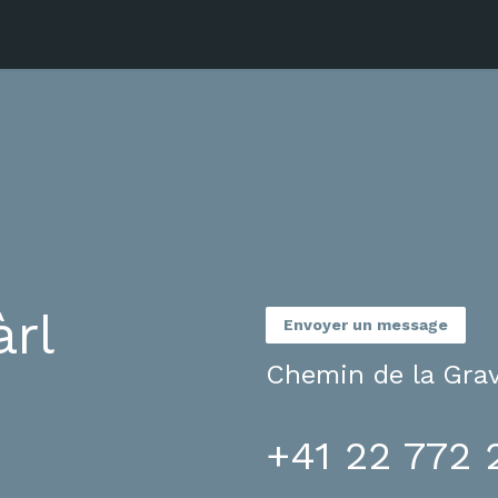
Charte
Le groupement MBG
Deven
àrl
Envoyer un message
Chemin de la Grav
+41 22 772 