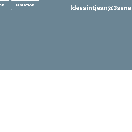
ion
Isolation
ldesaintjean@3sene